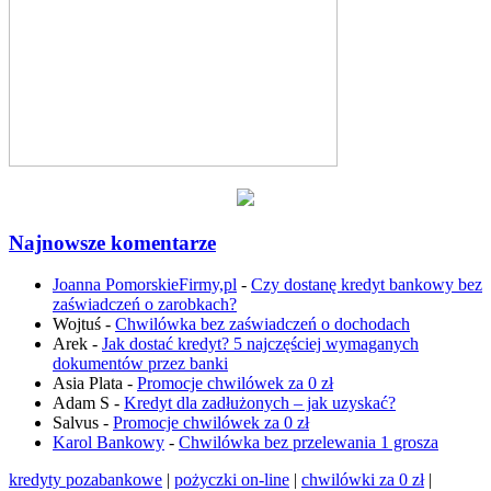
Najnowsze komentarze
Joanna PomorskieFirmy,pl
-
Czy dostanę kredyt bankowy bez
zaświadczeń o zarobkach?
Wojtuś
-
Chwilówka bez zaświadczeń o dochodach
Arek
-
Jak dostać kredyt? 5 najczęściej wymaganych
dokumentów przez banki
Asia Plata
-
Promocje chwilówek za 0 zł
Adam S
-
Kredyt dla zadłużonych – jak uzyskać?
Salvus
-
Promocje chwilówek za 0 zł
Karol Bankowy
-
Chwilówka bez przelewania 1 grosza
kredyty pozabankowe
|
pożyczki on-line
|
chwilówki za 0 zł
|