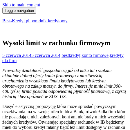
Skip to main content
Toggle navigation
Best-Kredyt.pl poradnik kredytowy
Wysoki limit w rachunku firmowym
5 czerwca 2014
5 czerwca 2014
bestkredyt
konto firmowe
,
kredyty
dla firm
Prowadzę działalność gospodarczą już od kilku lat i szukam
aktualnie dobrej oferty konta firmowego z możliwością
uruchomienia wysokiego limitu kredytowego lub kredytu
obrotowego na zakup maszyn do firmy. Interesuje mnie limit 300-
400 tyś zł, firma posiada odpowiednią płynność finansową, z czystą
historią i bez opóźnień w ZUS, US.
Dosyć elastyczną propozycję która może sprostać powyższym
oczekiwania ma w swojej ofercie Idea Bank, również dla firm które
nie posiadają u nich założonych kont ani nie brały u nich wcześniej
żadnych kredytów. Otwierając specjalny rachunek w IB będziemy
mieli do wyboru kredyt ratalny bądź też limit dostępny w rachunku