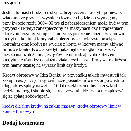
bieżącym.
Jeśli natomiast chodzi o rodzaj zabezpieczenia kredytu ponieważ
wiadomo ze przy tak wysokich kwotach będzie on wymagany –
przy kwocie rzędu 300-400 tyś zł zabezpieczeniem może być w tym
przypadku kredyt zabezpieczony na maszynach czy urządzeniach
które zamierzamy zakupić. Inne zabezpieczenie może też stanowić
kredyt na kontrakt który zabezpieczony jest wierzytelnością z
kontraktu oraz kredyt na wyciąg z konta w którym mamy główne
firmowe konto. Kwota kredytu jaka będzie mogła nam zostać
przyznana uzależniona jest głównie od rodzaju zabezpieczenia
kredytu ale również od stażu działalności naszej firmy – im dłuższa
tym mamy szansę na wyższy limit czy kredyt.
Kredyt obrotowy w Idea Banku w przypadku takich inwestycji jak
zakup maszyn czy urządzeń może posiadać również odpowiednio
długi okres spłaty nawet na 10 lat dzięki czemu bez przeszkód
będziemy mogli skupić się na realizowaniu biznesu a nie spieszyć
się ze spłatą zobowiązań.
kredyt dla firm
kredyt na zakup maszyn
kredyt obrotowy
limit w
koncie firmowym
Dodaj komentarz