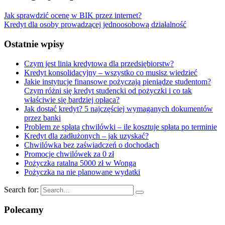
Jak sprawdzić ocenę w BIK przez internet?
Kredyt dla osoby prowadzącej jednoosobową działalność
Ostatnie wpisy
Czym jest linia kredytowa dla przedsiębiorstw?
Kredyt konsolidacyjny – wszystko co musisz wiedzieć
Jakie instytucje finansowe pożyczają pieniądze studentom?
Czym różni się kredyt studencki od pożyczki i co tak
właściwie się bardziej opłaca?
Jak dostać kredyt? 5 najczęściej wymaganych dokumentów
przez banki
Problem ze spłatą chwilówki – ile kosztuje spłata po terminie
Kredyt dla zadłużonych – jak uzyskać?
Chwilówka bez zaświadczeń o dochodach
Promocje chwilówek za 0 zł
Pożyczka ratalna 5000 zł w Wonga
Pożyczka na nie planowane wydatki
Search for:
Polecamy