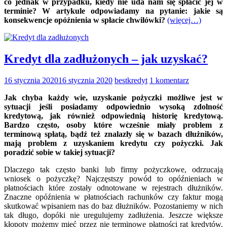
co jednak w przypadku, kiedy nie uda nam się spłacić jej w
terminie? W artykule odpowiadamy na pytanie: jakie są
konsekwencje opóźnienia w spłacie chwilówki?
(więcej…)
Kredyt dla zadłużonych – jak uzyskać?
16 stycznia 2020
16 stycznia 2020
bestkredyt
1 komentarz
Jak chyba każdy wie, uzyskanie pożyczki możliwe jest w
sytuacji jeśli posiadamy odpowiednio wysoką zdolność
kredytową, jak również odpowiednią historię kredytową.
Bardzo często, osoby które wcześnie miały problem z
terminową spłatą, bądź też znalazły się w bazach dłużników,
mają problem z uzyskaniem kredytu czy pożyczki. Jak
poradzić sobie w takiej sytuacji?
Dlaczego tak często banki lub firmy pożyczkowe, odrzucają
wniosek o pożyczkę? Najczęstszy powód to opóźnieniach w
płatnościach które zostały odnotowane w rejestrach dłużników.
Znaczne opóźnienia w płatnościach rachunków czy faktur mogą
skutkować wpisaniem nas do baz dłużników. Pozostaniemy w nich
tak długo, dopóki nie uregulujemy zadłużenia. Jeszcze większe
kłopoty możemy mieć przez nie terminowe płatności rat kredytów.