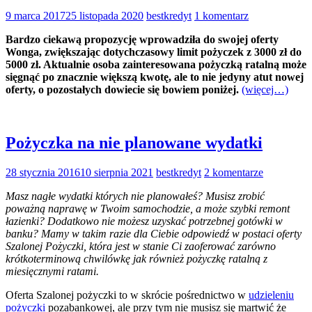
9 marca 2017
25 listopada 2020
bestkredyt
1 komentarz
Bardzo ciekawą propozycję wprowadziła do swojej oferty
Wonga, zwiększając dotychczasowy limit pożyczek z 3000 zł do
5000 zł. Aktualnie osoba zainteresowana pożyczką ratalną może
sięgnąć po znacznie większą kwotę, ale to nie jedyny atut nowej
oferty, o pozostałych dowiecie się bowiem poniżej.
(więcej…)
Pożyczka na nie planowane wydatki
28 stycznia 2016
10 sierpnia 2021
bestkredyt
2 komentarze
Masz nagłe wydatki których nie planowałeś? Musisz zrobić
poważną naprawę w Twoim samochodzie, a może szybki remont
łazienki? Dodatkowo nie możesz uzyskać potrzebnej gotówki w
banku? Mamy w takim razie dla Ciebie odpowiedź w postaci oferty
Szalonej Pożyczki, która jest w stanie Ci zaoferować zarówno
krótkoterminową chwilówkę jak również pożyczkę ratalną z
miesięcznymi ratami.
Oferta Szalonej pożyczki to w skrócie pośrednictwo w
udzieleniu
pożyczki
pozabankowej, ale przy tym nie musisz się martwić że