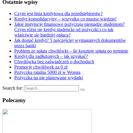
Ostatnie wpisy
Czym jest linia kredytowa dla przedsiębiorstw?
Kredyt konsolidacyjny – wszystko co musisz wiedzieć
Jakie instytucje finansowe pożyczają pieniądze studentom?
Czym różni się kredyt studencki od pożyczki i co tak
właściwie się bardziej opłaca?
Jak dostać kredyt? 5 najczęściej wymaganych dokumentów
przez banki
Problem ze spłatą chwilówki – ile kosztuje spłata po terminie
Kredyt dla zadłużonych – jak uzyskać?
Chwilówka bez zaświadczeń o dochodach
Promocje chwilówek za 0 zł
Pożyczka ratalna 5000 zł w Wonga
Pożyczka na nie planowane wydatki
Search for:
Polecamy