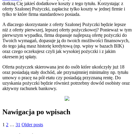
dotkną Cię jakieś dodatkowe koszty z tego tytułu. Korzystając z
oferty Szalonej Pożyczki, zapłacisz tylko koszty w jednej firmie i
tylko te które firma standardowo posiada.
A dlaczego skorzystanie z oferty Szalonej Pożyczki będzie lepsze
niż z oferty pierwszej, lepszej oferty pożyczkowej? Ponieważ w tym
pierwszym wypadku, firma dopasuje najlepszą ofertę pożyczki do
Twoich wymagań, dopasuje ją do twoich możliwości finansowych,
do tego jaką masz historię kredytową (np. wpisy w bazach BIK)
oraz czego oczekujesz czyli jak wysokiej pożyczki i z jakim
okresem jej spłaty.
Oferta pożyczek skierowana jest do osób które ukończyły już 18
oraz posiadają stały dochód, ale przynajmniej minimalny np. tytułu
umowy o pracę na pół etatu czy posiadają przyznaną rentę. Do
uzyskania pożyczki będzie również potrzebny dowód osobisty oraz
aktywny rachunek bankowy.
Nawigacja po wpisach
1
2
…
31
Older posts