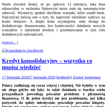
Warto również dodać, że po upływie 12 miesięcy, taka linia
odnawialna w rachunku firmowym może nam się automatycznie
odnowić. Wystarczy spełnić określone warunki, które ustalił bank.
Najczęściej mówią one o tym, by zapewnić określone wpływy na
konto firmowe. A dzięki temu uzyskujemy stały dostęp do
dodatkowego finansowania, bez konieczności składania nowych
wniosków o udzielenie kredytu i przedstawiania w tym celu
dodatkowych zaświadczeń.
(więcej…)
Kredyt konsolidacyjny – wszystko co
musisz wiedzieć
17 listopada 2020
17 listopada 2020
bestkredyt
Zostaw komentarz
Polacy zadłużają się coraz więcej i chętniej. Nie byłoby w tym
nic złego gdyby nie fakt, że takie działania w bardzo wielu
przypadkach powodują poważne problemy z płynnością
finansową. O ile jeden kredyt nie jest problemem, już kilka
pożyczek do spłaty miesięcznie, powoduje poważne kłopoty.
Wtedy też zaczynamy szukać rozwiązań, które ułatwią spłatę.