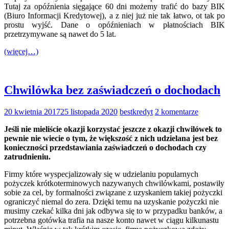
Tutaj za opóźnienia sięgające 60 dni możemy trafić do bazy BIK
(Biuro Informacji Kredytowej), a z niej już nie tak łatwo, ot tak po
prostu wyjść. Dane o opóźnieniach w płatnościach BIK
przetrzymywane są nawet do 5 lat.
(więcej…)
Chwilówka bez zaświadczeń o dochodach
20 kwietnia 2017
25 listopada 2020
bestkredyt
2 komentarze
Jeśli nie mieliście okazji korzystać jeszcze z okazji chwilówek to
pewnie nie wiecie o tym, że większość z nich udzielana jest bez
konieczności przedstawiania zaświadczeń o dochodach czy
zatrudnieniu.
Firmy które wyspecjalizowały się w udzielaniu popularnych
pożyczek krótkoterminowych nazywanych chwilówkami, postawiły
sobie za cel, by formalności związane z uzyskaniem takiej pożyczki
ograniczyć niemal do zera. Dzięki temu na uzyskanie pożyczki nie
musimy czekać kilka dni jak odbywa się to w przypadku banków, a
potrzebna gotówka trafia na nasze konto nawet w ciągu kilkunastu