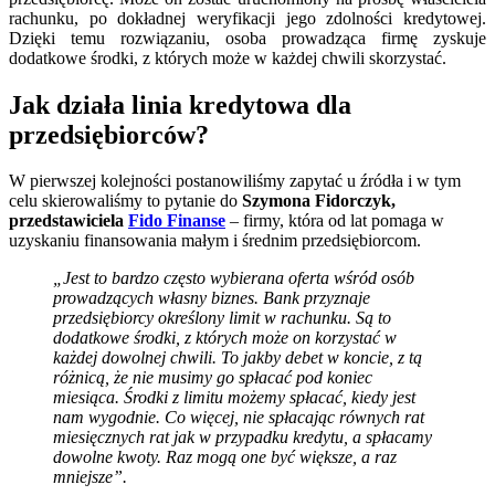
rachunku, po dokładnej weryfikacji jego zdolności kredytowej.
Dzięki temu rozwiązaniu, osoba prowadząca firmę zyskuje
dodatkowe środki, z których może w każdej chwili skorzystać.
Jak działa linia kredytowa dla
przedsiębiorców?
W pierwszej kolejności postanowiliśmy zapytać u źródła i w tym
celu skierowaliśmy to pytanie do
Szymona Fidorczyk,
przedstawiciela
Fido Finanse
– firmy, która od lat pomaga w
uzyskaniu finansowania małym i średnim przedsiębiorcom.
„Jest to bardzo często wybierana oferta wśród osób
prowadzących własny biznes. Bank przyznaje
przedsiębiorcy określony limit w rachunku. Są to
dodatkowe środki, z których może on korzystać w
każdej dowolnej chwili. To jakby debet w koncie, z tą
różnicą, że nie musimy go spłacać pod koniec
miesiąca. Środki z limitu możemy spłacać, kiedy jest
nam wygodnie. Co więcej, nie spłacając równych rat
miesięcznych rat jak w przypadku kredytu, a spłacamy
dowolne kwoty. Raz mogą one być większe, a raz
mniejsze”.