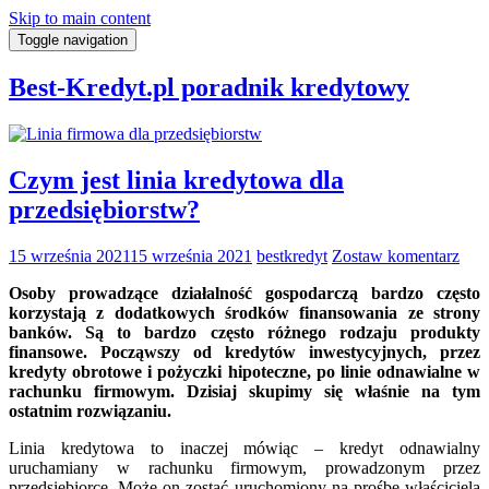
Skip to main content
Toggle navigation
Best-Kredyt.pl poradnik kredytowy
Czym jest linia kredytowa dla
przedsiębiorstw?
15 września 2021
15 września 2021
bestkredyt
Zostaw komentarz
Osoby prowadzące działalność gospodarczą bardzo często
korzystają z dodatkowych środków finansowania ze strony
banków. Są to bardzo często różnego rodzaju produkty
finansowe. Począwszy od kredytów inwestycyjnych, przez
kredyty obrotowe i pożyczki hipoteczne, po linie odnawialne w
rachunku firmowym. Dzisiaj skupimy się właśnie na tym
ostatnim rozwiązaniu.
Linia kredytowa to inaczej mówiąc – kredyt odnawialny
uruchamiany w rachunku firmowym, prowadzonym przez
przedsiębiorcę. Może on zostać uruchomiony na prośbę właściciela