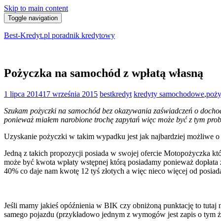
Skip to main content
Toggle navigation
Best-Kredyt.pl poradnik kredytowy
Pożyczka na samochód z wpłatą własną
1 lipca 2014
17 września 2015
bestkredyt
kredyty samochodowe
,
poży
Szukam pożyczki na samochód bez okazywania zaświadczeń o dochodac
ponieważ miałem narobione trochę zapytań więc może być z tym pro
Uzyskanie pożyczki w takim wypadku jest jak najbardziej możliwe o
Jedną z takich propozycji posiada w swojej ofercie Motopożyczka
może być kwota wpłaty wstępnej którą posiadamy ponieważ dopłata
40% co daje nam kwotę 12 tyś złotych a więc nieco więcej od posiad
Jeśli mamy jakieś opóźnienia w BIK czy obniżoną punktację to tutaj
samego pojazdu (przykładowo jednym z wymogów jest zapis o tym że p