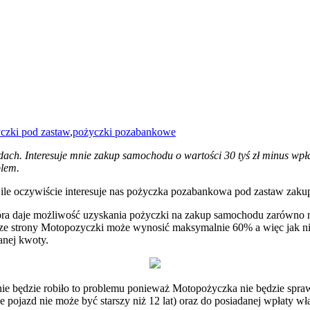
czki pod zastaw
,
pożyczki pozabankowe
h. Interesuje mnie zakup samochodu o wartości 30 tyś zł minus wpłat
blem.
 ile oczywiście interesuje nas pożyczka pozabankowa pod zastaw zak
 która daje możliwość uzyskania pożyczki na zakup samochodu zarów
 ze strony Motopozyczki może wynosić maksymalnie 60% a więc jak n
anej kwoty.
 nie będzie robiło to problemu ponieważ Motopożyczka nie będzie spra
ojazd nie może być starszy niż 12 lat) oraz do posiadanej wpłaty wła