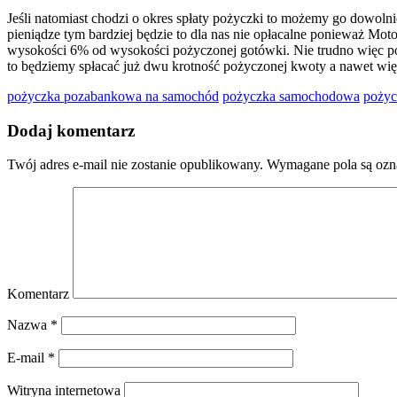
Jeśli natomiast chodzi o okres spłaty pożyczki to możemy go dowoln
pieniądze tym bardziej będzie to dla nas nie opłacalne ponieważ Mo
wysokości 6% od wysokości pożyczonej gotówki. Nie trudno więc poli
to będziemy spłacać już dwu krotność pożyczonej kwoty a nawet wię
pożyczka pozabankowa na samochód
pożyczka samochodowa
pożyc
Dodaj komentarz
Twój adres e-mail nie zostanie opublikowany.
Wymagane pola są oz
Komentarz
Nazwa
*
E-mail
*
Witryna internetowa