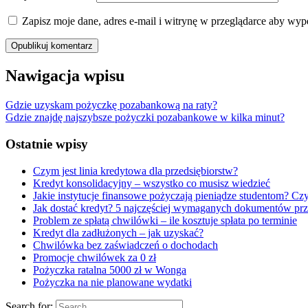
Zapisz moje dane, adres e-mail i witrynę w przeglądarce aby wyp
Nawigacja wpisu
Gdzie uzyskam pożyczkę pozabankową na raty?
Gdzie znajdę najszybsze pożyczki pozabankowe w kilka minut?
Ostatnie wpisy
Czym jest linia kredytowa dla przedsiębiorstw?
Kredyt konsolidacyjny – wszystko co musisz wiedzieć
Jakie instytucje finansowe pożyczają pieniądze studentom? Czym
Jak dostać kredyt? 5 najczęściej wymaganych dokumentów prz
Problem ze spłatą chwilówki – ile kosztuje spłata po terminie
Kredyt dla zadłużonych – jak uzyskać?
Chwilówka bez zaświadczeń o dochodach
Promocje chwilówek za 0 zł
Pożyczka ratalna 5000 zł w Wonga
Pożyczka na nie planowane wydatki
Search for: