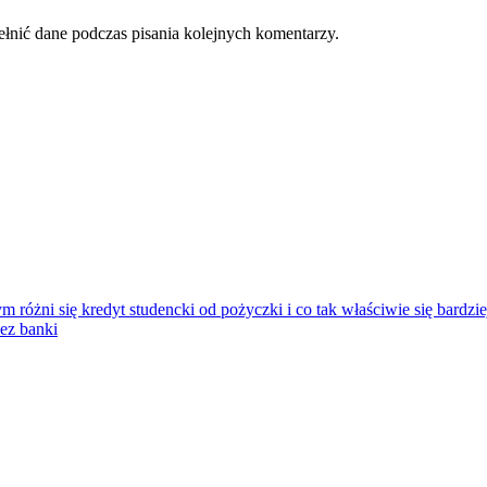
ełnić dane podczas pisania kolejnych komentarzy.
 różni się kredyt studencki od pożyczki i co tak właściwie się bardzie
ez banki