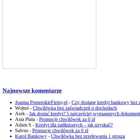
Najnowsze komentarze
Joanna PomorskieFirmy,pl
-
Czy dostanę kredyt bankowy bez 
Wojtuś
-
Chwilówka bez zaświadczeń o dochodach
Arek
-
Jak dostać kredyt? 5 najczęściej wymaganych dokumen
Asia Plata
-
Promocje chwilówek za 0 zł
Adam S
-
Kredyt dla zadłużonych – jak uzyskać?
Salvus
-
Promocje chwilówek za 0 zł
Karol Bankowy
-
Chwilówka bez przelewania 1 grosza