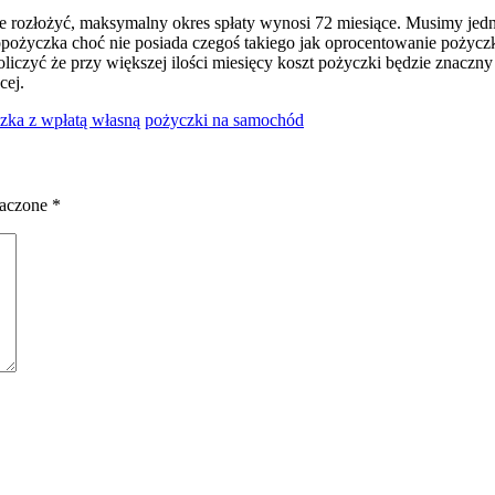
ie rozłożyć, maksymalny okres spłaty wynosi 72 miesiące. Musimy jed
topożyczka choć nie posiada czegoś takiego jak oprocentowanie pożycz
czyć że przy większej ilości miesięcy koszt pożyczki będzie znaczny
cej.
zka z wpłatą własną
pożyczki na samochód
naczone
*