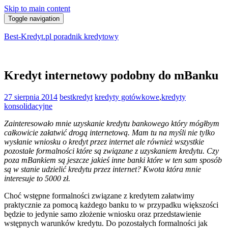
Skip to main content
Toggle navigation
Best-Kredyt.pl poradnik kredytowy
Kredyt internetowy podobny do mBanku
27 sierpnia 2014
bestkredyt
kredyty gotówkowe
,
kredyty
konsolidacyjne
Zainteresowało mnie uzyskanie kredytu bankowego który mógłbym
całkowicie załatwić drogą internetową. Mam tu na myśli nie tylko
wysłanie wniosku o kredyt przez internet ale również wszystkie
pozostałe formalności które są związane z uzyskaniem kredytu. Czy
poza mBankiem są jeszcze jakieś inne banki które w ten sam sposób
są w stanie udzielić kredytu przez internet? Kwota która mnie
interesuje to 5000 zł.
Choć wstępne formalności związane z kredytem załatwimy
praktycznie za pomocą każdego banku to w przypadku większości
będzie to jedynie samo złożenie wniosku oraz przedstawienie
wstępnych warunków kredytu. Do pozostałych formalności jak