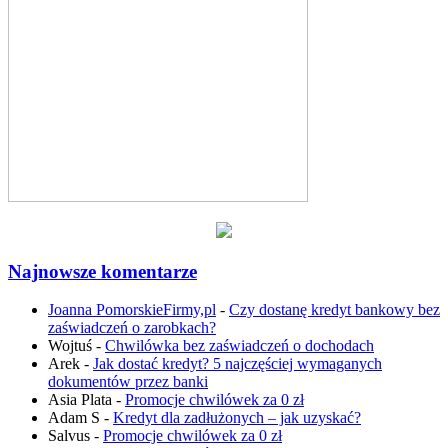
Najnowsze komentarze
Joanna PomorskieFirmy,pl
-
Czy dostanę kredyt bankowy bez
zaświadczeń o zarobkach?
Wojtuś
-
Chwilówka bez zaświadczeń o dochodach
Arek
-
Jak dostać kredyt? 5 najczęściej wymaganych
dokumentów przez banki
Asia Plata
-
Promocje chwilówek za 0 zł
Adam S
-
Kredyt dla zadłużonych – jak uzyskać?
Salvus
-
Promocje chwilówek za 0 zł