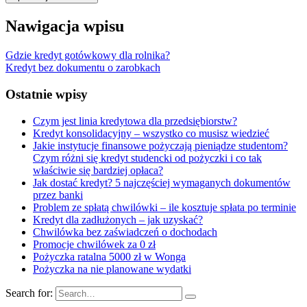
Nawigacja wpisu
Gdzie kredyt gotówkowy dla rolnika?
Kredyt bez dokumentu o zarobkach
Ostatnie wpisy
Czym jest linia kredytowa dla przedsiębiorstw?
Kredyt konsolidacyjny – wszystko co musisz wiedzieć
Jakie instytucje finansowe pożyczają pieniądze studentom?
Czym różni się kredyt studencki od pożyczki i co tak
właściwie się bardziej opłaca?
Jak dostać kredyt? 5 najczęściej wymaganych dokumentów
przez banki
Problem ze spłatą chwilówki – ile kosztuje spłata po terminie
Kredyt dla zadłużonych – jak uzyskać?
Chwilówka bez zaświadczeń o dochodach
Promocje chwilówek za 0 zł
Pożyczka ratalna 5000 zł w Wonga
Pożyczka na nie planowane wydatki
Search for: