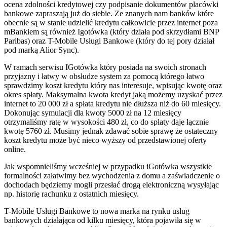
ocena zdolności kredytowej czy podpisanie dokumentów placówki
bankowe zapraszają już do siebie. Ze znanych nam banków które
obecnie są w stanie udzielić kredytu całkowicie przez internet poza
mBankiem są również Igotówka (który działa pod skrzydłami BNP
Paribas) oraz T-Mobile Usługi Bankowe (który do tej pory działał
pod marką Alior Sync).
W ramach serwisu IGotówka który posiada na swoich stronach
przyjazny i łatwy w obsłudze system za pomocą którego łatwo
sprawdzimy koszt kredytu który nas interesuje, wpisując kwotę oraz
okres spłaty. Maksymalna kwota kredyt jaką możemy uzyskać przez
internet to 20 000 zł a spłata kredytu nie dłuższa niż do 60 miesięcy.
Dokonując symulacji dla kwoty 5000 zł na 12 miesięcy
otrzymaliśmy ratę w wysokości 480 zł, co do spłaty daje łącznie
kwotę 5760 zł. Musimy jednak zdawać sobie sprawę że ostateczny
koszt kredytu może być nieco wyższy od przedstawionej oferty
online.
Jak wspomnieliśmy wcześniej w przypadku iGotówka wszystkie
formalności załatwimy bez wychodzenia z domu a zaświadczenie o
dochodach będziemy mogli przesłać drogą elektroniczną wysyłając
np. historię rachunku z ostatnich miesięcy.
T-Mobile Usługi Bankowe to nowa marka na rynku usług
bankowych działająca od kilku miesięcy, która pojawiła się w