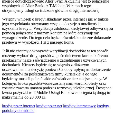
miejsce dotychczasowego Alior Sync. Aktualnie jest to połączenie
wspólnych sił Alior Banku z T-Mobile. W ramach tego
otrzymujemy usługi świadczone głównie drogą internetową.
Wstępny wniosek o kredyt składamy przez internet i już w trakcie
jego wypełniania otrzymamy wstępną decyzję o możliwości
uzyskania kredytu. Weryfikacja zdolności kredytowej odbywa się za
pomocą połączenie z naszym kontem na które otrzymujemy
wynagrodzenie. Do tego celu będzie również konieczne dokonanie
przelewu w wysokości 1 zł z naszego konta.
Jeśli nie chcemy dokonywać weryfikacji dochodów w ten sposób
możemy wybrać drugi sposób za pośrednictwem kuriera któremu
przekażemy nasze zaświadczenie o zatrudnieniu i uzyskiwanych
dochodach. Niestety będzie się to wiązało z dłuższym
oczekiwaniem na decyzję ponieważ 2 doby upłyną na dostarczenie
dokumentów za pośrednictwem firmy kurierskiej a do tego
będziemy musieli pobrać takie zaświadczenie z miejsca pracy. W
kolejnym kroku przedstawione zostaną nam warunki oferty oraz
zostanie zawarta umowa podczas rozmowy telefonicznej. Dostępna
kwota pożyczki w T-Mobile Usługi Bankowe dostępna tą drogą to
maksymalnie do 20 000 zł.
kredyt przez internet
kredyt przez net
kredyty internetowy
kredyty
podobny do mbank