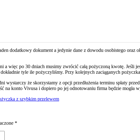
aden dodatkowy dokument a jedynie dane z dowodu osobistego oraz o
ni a więc po 30 dniach musimy zwrócić całą pożyczoną kwotę. Jeśli 
ładnie tyle ile pożyczyliśmy. Przy kolejnych zaciąganych pożyczkach
i wystarczy że skorzystamy z opcji przedłużenia terminu spłaty przed
ść na konto Vivusa i dopiero po jej odnotowaniu firma będzie mogła w
ożyczka z szybkim przelewem
naczone
*