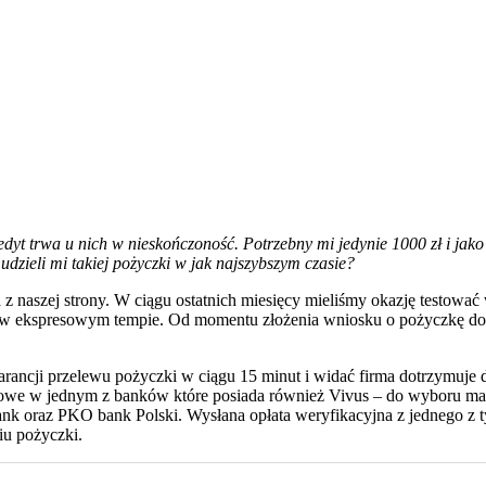
 trwa u nich w nieskończoność. Potrzebny mi jedynie 1000 zł i jako ż
udzieli mi takiej pożyczki w jak najszybszym czasie?
ama z naszej strony. W ciągu ostatnich miesięcy mieliśmy okazję testow
ęte w ekspresowym tempie. Od momentu złożenia wniosku o pożyczkę do 
warancji przelewu pożyczki w ciągu 15 minut i widać firma dotrzymuje
kowe w jednym z banków które posiada również Vivus – do wyboru mam
 oraz PKO bank Polski. Wysłana opłata weryfikacyjna z jednego z t
iu pożyczki.