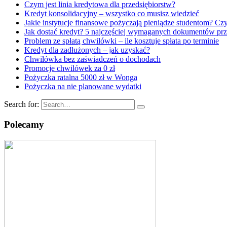
Czym jest linia kredytowa dla przedsiębiorstw?
Kredyt konsolidacyjny – wszystko co musisz wiedzieć
Jakie instytucje finansowe pożyczają pieniądze studentom? Czym
Jak dostać kredyt? 5 najczęściej wymaganych dokumentów prz
Problem ze spłatą chwilówki – ile kosztuje spłata po terminie
Kredyt dla zadłużonych – jak uzyskać?
Chwilówka bez zaświadczeń o dochodach
Promocje chwilówek za 0 zł
Pożyczka ratalna 5000 zł w Wonga
Pożyczka na nie planowane wydatki
Search for:
Polecamy