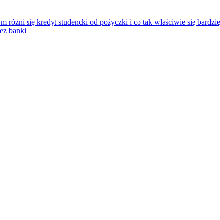
 różni się kredyt studencki od pożyczki i co tak właściwie się bardzie
ez banki