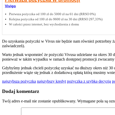
Vivigo
Pierwsza pożyczka od 100 zł do 5000 zł na 61 dni (RRSO 0%)
Kolejna pożyczka od 100 zł do 9600 zł na 30 dni (RRSO 297,33%)
W całości przez internet, bez wychodzenia z domu
Do uzyskania pożyczki w Vivus nie będzie nam również potrzebny ż
zaświadczeń).
Warto jednak wspomnieć że pożyczki Vivusa udzielane na okres 30 d
ponieważ w takim wypadku w ramach dostępnej promocji zwracamy dok
Gdybyśmy jednak chcieli pożyczkę uzyskać na dłuższy okres niż 30 dn
przedłużenie wiąże się jednak z dodatkową opłatą którą musimy wnie
najszybsza pożyczka
najszybszy kredyt
pożyczka z szybką decyzją
p
Dodaj komentarz
Twój adres e-mail nie zostanie opublikowany.
Wymagane pola są oz