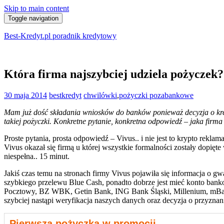
Skip to main content
Toggle navigation
Best-Kredyt.pl poradnik kredytowy
Która firma najszybciej udziela pożyczek?
30 maja 2014
bestkredyt
chwilówki
,
pożyczki pozabankowe
Mam już dość składania wniosków do banków ponieważ decyzja o kredyt
takiej pożyczki. Konkretne pytanie, konkretna odpowiedź – jaka firma 
Proste pytania, prosta odpowiedź – Vivus.. i nie jest to krypto rekl
Vivus okazał się firmą u której wszystkie formalności zostały dopi
niespełna.. 15 minut.
Jakiś czas temu na stronach firmy Vivus pojawiła się informacja o g
szybkiego przelewu Blue Cash, ponadto dobrze jest mieć konto ban
Pocztowy, BZ WBK, Getin Bank, ING Bank Śląski, Millenium, mBank
szybciej nastąpi weryfikacja naszych danych oraz decyzja o przyznan
Pierwsza pożyczka w promocji