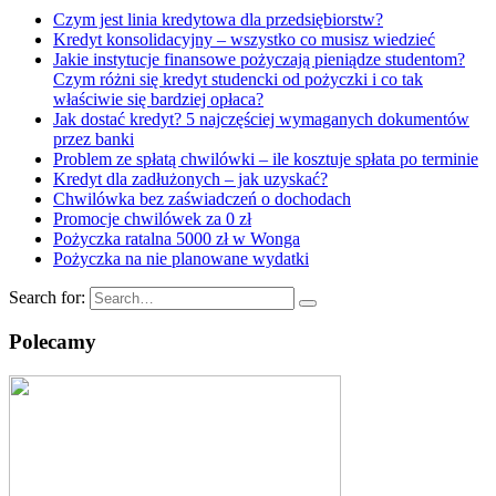
Czym jest linia kredytowa dla przedsiębiorstw?
Kredyt konsolidacyjny – wszystko co musisz wiedzieć
Jakie instytucje finansowe pożyczają pieniądze studentom?
Czym różni się kredyt studencki od pożyczki i co tak
właściwie się bardziej opłaca?
Jak dostać kredyt? 5 najczęściej wymaganych dokumentów
przez banki
Problem ze spłatą chwilówki – ile kosztuje spłata po terminie
Kredyt dla zadłużonych – jak uzyskać?
Chwilówka bez zaświadczeń o dochodach
Promocje chwilówek za 0 zł
Pożyczka ratalna 5000 zł w Wonga
Pożyczka na nie planowane wydatki
Search for:
Polecamy