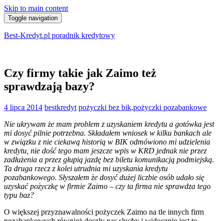
Skip to main content
Toggle navigation
Best-Kredyt.pl poradnik kredytowy
Czy firmy takie jak Zaimo też
sprawdzają bazy?
4 lipca 2014
bestkredyt
pożyczki bez bik
,
pożyczki pozabankowe
Nie ukrywam że mam problem z uzyskaniem kredytu a gotówka jest
mi dosyć pilnie potrzebna. Składałem wniosek w kilku bankach ale
w związku z nie ciekawą historią w BIK odmówiono mi udzielenia
kredytu, nie dość tego mam jeszcze wpis w KRD jednak nie przez
zadłużenia a przez głupią jazdę bez biletu komunikacją podmiejską.
Ta druga rzecz z kolei utrudnia mi uzyskania kredytu
pozabankowego. Słyszałem że dosyć dużej liczbie osób udało się
uzyskać pożyczkę w firmie Zaimo – czy ta firma nie sprawdza tego
typu baz?
O większej przyznawalności pożyczek Zaimo na tle innych firm
pozabankowych również doszły nas słuchy i widocznie jest to