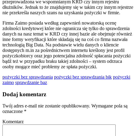
przeprowadzona we wspomnianym KRD czy innym rejestru
dłużników. Jednak to że znajdujemy się w takim czy innym rejestrze
nie przekreśla naszych szans na uzyskania pożyczki w firmie.
Firma Zaimo posiada według zapewnień nowatorską ocenę
zdolności kredytowej które nie ogranicza się tylko do sprawdzenia
danych na nasz temat w KRD czy innej bazie ale obejmuje również
inne formy weryfikacji które składają się na coś co firma nazwała
technologią Big Data. Na podstawie wielu danych o kliencie
dostępnych m.in za pośrednictwem internetu kreślony jest profil
pożyczkobiorcy oraz jego potencjalna zdolność spłacania pożyczki
bądź też w przypadku braku takiej zdolności – system odrzuca
osoby mogące mieć problemy ze spłata pożyczki.
pożyczki bez sprawdzania
pożyczki bez sprawdzania bik
pożyczki
zaimo
sprawdzanie baz
Dodaj komentarz
Twój adres e-mail nie zostanie opublikowany.
Wymagane pola są
oznaczone
*
Komentarz