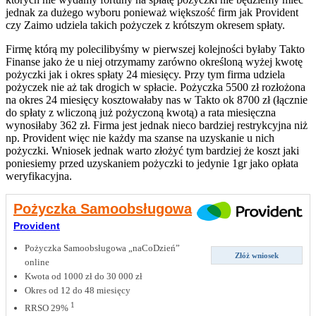
jednak za dużego wyboru ponieważ większość firm jak Provident
czy Zaimo udziela takich pożyczek z krótszym okresem spłaty.
Firmę którą my polecilibyśmy w pierwszej kolejności byłaby Takto
Finanse jako że u niej otrzymamy zarówno określoną wyżej kwotę
pożyczki jak i okres spłaty 24 miesięcy. Przy tym firma udziela
pożyczek nie aż tak drogich w spłacie. Pożyczka 5500 zł rozłożona
na okres 24 miesięcy kosztowałaby nas w Takto ok 8700 zł (łącznie
do spłaty z wliczoną już pożyczoną kwotą) a rata miesięczna
wynosiłaby 362 zł. Firma jest jednak nieco bardziej restrykcyjna niż
np. Provident więc nie każdy ma szanse na uzyskanie u nich
pożyczki. Wniosek jednak warto złożyć tym bardziej że koszt jaki
poniesiemy przed uzyskaniem pożyczki to jedynie 1gr jako opłata
weryfikacyjna.
Pożyczka Samoobsługowa
Provident
Pożyczka Samoobsługowa „naCoDzień”
Złóż wniosek
online
Kwota od 1000 zł do 30 000 zł
Okres od 12 do 48 miesięcy
1
RRSO 29%