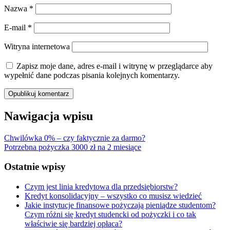
Nazwa
*
E-mail
*
Witryna internetowa
Zapisz moje dane, adres e-mail i witrynę w przeglądarce aby
wypełnić dane podczas pisania kolejnych komentarzy.
Nawigacja wpisu
Chwilówka 0% – czy faktycznie za darmo?
Potrzebna pożyczka 3000 zł na 2 miesiące
Ostatnie wpisy
Czym jest linia kredytowa dla przedsiębiorstw?
Kredyt konsolidacyjny – wszystko co musisz wiedzieć
Jakie instytucje finansowe pożyczają pieniądze studentom?
Czym różni się kredyt studencki od pożyczki i co tak
właściwie się bardziej opłaca?