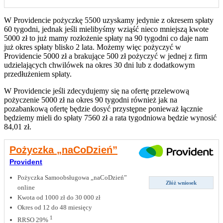
W Providencie pożyczkę 5500 uzyskamy jedynie z okresem spłaty
60 tygodni, jednak jeśli mielibyśmy wziąść nieco mniejszą kwote
5000 zł to już mamy rozłożenie spłaty na 90 tygodni co daje nam
już okres spłaty blisko 2 lata. Możemy więc pożyczyć w
Providencie 5000 zł a brakujące 500 zł pożyczyć w jednej z firm
udzielających chwilówek na okres 30 dni lub z dodatkowym
przedłużeniem spłaty.
W Providencie jeśli zdecydujemy się na ofertę przelewową
pożyczenie 5000 zł na okres 90 tygodni również jak na
pozabankową ofertę będzie dosyć przystępne ponieważ łącznie
będziemy mieli do spłaty 7560 zł a rata tygodniowa będzie wynosić
84,01 zł.
Pożyczka „naCoDzień”
Provident
Pożyczka Samoobsługowa „naCoDzień”
Złóż wniosek
online
Kwota od 1000 zł do 30 000 zł
Okres od 12 do 48 miesięcy
1
RRSO 29%