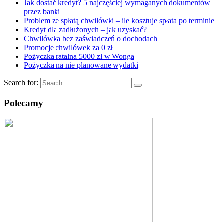
Jak dostać kredyt? 5 najczęściej wymaganych dokumentów
przez banki
Problem ze spłatą chwilówki – ile kosztuje spłata po terminie
Kredyt dla zadłużonych – jak uzyskać?
Chwilówka bez zaświadczeń o dochodach
Promocje chwilówek za 0 zł
Pożyczka ratalna 5000 zł w Wonga
Pożyczka na nie planowane wydatki
Search for:
Polecamy