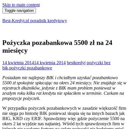
Skip to main content
Toggle navigation
Best-Kredyt.pl poradnik kredytowy
Pożyczka pozabankowa 5500 zł na 24
miesięcy
14 kwietnia 2014
14 kwietnia 2014
bestkredyt
pożyczki bez
bik
,
pożyczki pozabankowe
Posiadam nie najlepszy BIK i chciałbym uzyskać pozabankowo
5500 zł spokojnie spłacając na okres 24 miesięcy. Nie znajduje się w
rejestrach dłużników, jedynie z BIK mam problem ponieważ w
zeszłym roku kilku rat kredytu nie spłaciłem w terminie. Czekam na
propozycje pożyczek.
W przypadku pożyczek pozabankowych w zasadzie większość firm
nie sięga po historię BIK ponieważ skupia się na innych bazach jak
BIG, KRD czy ERIF. Sprawdzimy więc gdzie pożyczenie 5500 na
okres 2 lat wyjdzie nas najtaniej. Wśród tych sprawdzonych firm w
których nie wydamy fortuny na spłatę pożyczki nie będziemy mieć