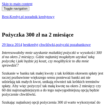
Skip to main content
Toggle navigation
Best-Kredyt.pl poradnik kredytowy
Pożyczka 300 zł na 2 miesiące
29 lipca 2014
bestkredyt
chwilówki
,
pożyczki pozabankowe
Interesowałoby mnie uzyskanie malutkiej pożyczki w wysokości 300
zł na okres 2 miesięcy. Gdzie najtaniej mogłabym uzyskać taką
pożyczkę i jaki będzie jej koszt, czy moglibyście to dla mnie
sprawdzić?
Szukanie w banku tak małej kwoty z tak krótkim okresem spłaty jest
raczej pozbawione większego sensu ponieważ banki ani nie
udzielają tak małych kwot, unikają również tak krótkich terminów
spłaty. Aby więc pożyczyć tak małą kwotę na okres 2 miesięcy czy
60 dni najrozsądniejszym a do tego najwygodniejszą opcją będzie
pożyczenie chwilówki.
Szukając najtańszej opcji pożyczenia 300 zł warto wykorzystać do