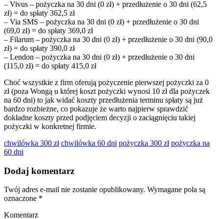
– Vivus – pożyczka na 30 dni (0 zł) + przedłużenie o 30 dni (62,5
zł) = do spłaty 362,5 zł
– Via SMS – pożyczka na 30 dni (0 zł) + przedłużenie o 30 dni
(69,0 zł) = do spłaty 369,0 zł
– Filarum – pożyczka na 30 dni (0 zł) + przedłużenie o 30 dni (90,0
zł) = do spłaty 390,0 zł
– Lendon – pożyczka na 30 dni (0 zł) + przedłużenie o 30 dni
(115,0 zł) = do spłaty 415,0 zł
Choć wszystkie z firm oferują pożyczenie pierwszej pożyczki za 0
zł (poza Wongą u której koszt pożyczki wynosi 10 zł dla pożyczek
na 60 dni) to jak widać koszty przedłużenia terminu spłaty są już
bardzo rozbieżne, co pokazuje że warto najpierw sprawdzić
dokładne koszty przed podjęciem decyzji o zaciągnięciu takiej
pożyczki w konkretnej firmie.
chwilówka 300 zł
chwilówka 60 dni
pożyczka 300 zł
pożyczka na
60 dni
Dodaj komentarz
Twój adres e-mail nie zostanie opublikowany.
Wymagane pola są
oznaczone
*
Komentarz