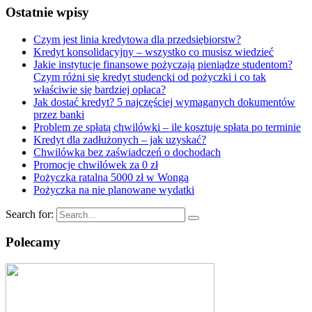
Ostatnie wpisy
Czym jest linia kredytowa dla przedsiębiorstw?
Kredyt konsolidacyjny – wszystko co musisz wiedzieć
Jakie instytucje finansowe pożyczają pieniądze studentom?
Czym różni się kredyt studencki od pożyczki i co tak
właściwie się bardziej opłaca?
Jak dostać kredyt? 5 najczęściej wymaganych dokumentów
przez banki
Problem ze spłatą chwilówki – ile kosztuje spłata po terminie
Kredyt dla zadłużonych – jak uzyskać?
Chwilówka bez zaświadczeń o dochodach
Promocje chwilówek za 0 zł
Pożyczka ratalna 5000 zł w Wonga
Pożyczka na nie planowane wydatki
Search for:
Polecamy