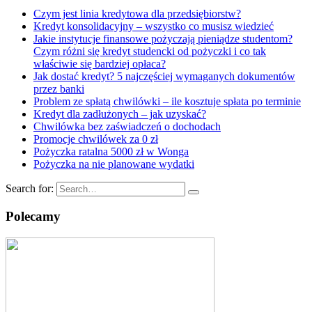
Czym jest linia kredytowa dla przedsiębiorstw?
Kredyt konsolidacyjny – wszystko co musisz wiedzieć
Jakie instytucje finansowe pożyczają pieniądze studentom?
Czym różni się kredyt studencki od pożyczki i co tak
właściwie się bardziej opłaca?
Jak dostać kredyt? 5 najczęściej wymaganych dokumentów
przez banki
Problem ze spłatą chwilówki – ile kosztuje spłata po terminie
Kredyt dla zadłużonych – jak uzyskać?
Chwilówka bez zaświadczeń o dochodach
Promocje chwilówek za 0 zł
Pożyczka ratalna 5000 zł w Wonga
Pożyczka na nie planowane wydatki
Search for:
Polecamy