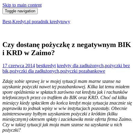
Skip to main content
Toggle navigation
Best-Kredyt.pl poradnik kredytowy
Czy dostanę pożyczkę z negatywnym BIK
i KRD w Zaimo?
17 czerwca 2014
bestkredyt
kredyty dla zadłużonych
,
pożyczki bez
bik
,
pożyczki dla zadłużonych
,
pożyczki pozabankowe
Zdaję sobie sprawę że w mojej sytuacji mam marne szanse na
uzyskanie pożyczki nawet tej pozabankowej. Kilka lat temu miałem
spore opóźnienia w spłatach zarówno rat kredytu jak i rachunków
telefonicznych przez co trafiłem do BIK oraz KRD. Choć od kilku
miesięcy kiedy spłaciłem do końca kredyt moja sytuacja znacznie się
poprawiła to jednak wpisy w w/w instytucjach pozostały. Obecnie
zainteresowany byłbym uzyskaniem pożyczki z krótkim (kilku
miesięcznym) okresem spłaty i zaciekawiła mnie oferta firma Zaimo.
Czy w takiej sytuacji jak moja mam szanse na uzyskanie u nich
pożyczki?