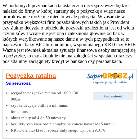
W podobnych przypadkach ta ostateczna decyzja zawsze będzie
należeć do firmy w której staramy się o pożyczkę a więc nasze
prorokowanie może nie mieć tu wcale pokrycia. W zasadzie w
przypadku większości firm pozabankowych takich jak Provident
czy Zaimo decyzja o udzieleniu pożyczki uzależniona jest od wielu
czynników. I wcale nie jest ona uzależniona głównie od baz w
których weryfikowane są nasze dane a w tych przypadkach są to
najczęściej bazy BIG Infomonitora, wspomnianego KRD czy ERIF.
Ważna jest również aktualna sytuacja finansowa osoby starającej się
o pożyczkę, to czy aktualnie nie ma zaległości w spłatach oraz czy
posiada inny zaciągnięty kredyt w bankach czy parabankach.
Pożyczka ratalna
SuperGrosz
wygodna pożyczka ratalna od 1000 - 30
Złóż wniosek
000zł
szybka decyzja online z minimum
formalności
okres spłaty od 4 do 50 miesięcy
bez ukrytych kosztów, pieniądze na koncie nawet w 15 minut
RRSO dla przykładu reprezentatywnego wynosi 29,01%