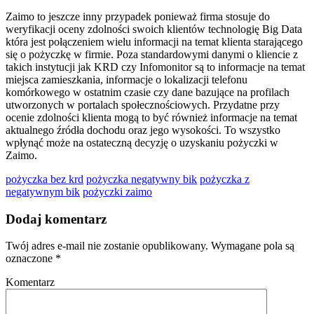
Zaimo to jeszcze inny przypadek ponieważ firma stosuje do
weryfikacji oceny zdolności swoich klientów technologię Big Data
która jest połączeniem wielu informacji na temat klienta starającego
się o pożyczkę w firmie. Poza standardowymi danymi o kliencie z
takich instytucji jak KRD czy Infomonitor są to informacje na temat
miejsca zamieszkania, informacje o lokalizacji telefonu
komórkowego w ostatnim czasie czy dane bazujące na profilach
utworzonych w portalach społecznościowych. Przydatne przy
ocenie zdolności klienta mogą to być również informacje na temat
aktualnego źródła dochodu oraz jego wysokości. To wszystko
wpłynąć może na ostateczną decyzję o uzyskaniu pożyczki w
Zaimo.
pożyczka bez krd
pożyczka negatywny bik
pożyczka z
negatywnym bik
pożyczki zaimo
Dodaj komentarz
Twój adres e-mail nie zostanie opublikowany.
Wymagane pola są
oznaczone
*
Komentarz